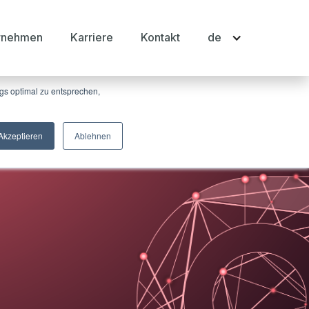
rnehmen
Karriere
Kontakt
de
 und Ihnen einen persönlich auf Sie
r die von uns eingesetzten Cookies finden Sie
gs optimal zu entsprechen,
Akzeptieren
Ablehnen