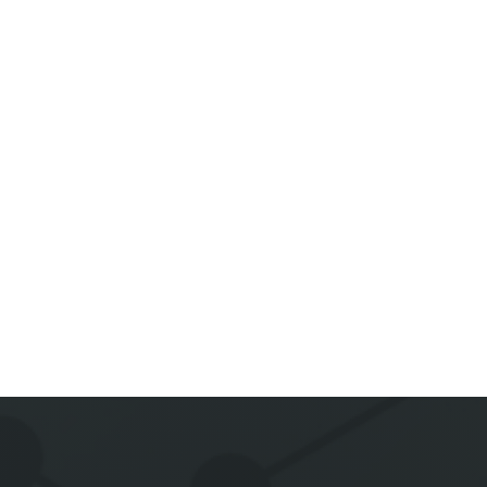

Handmade

washable

colorfast

customiz