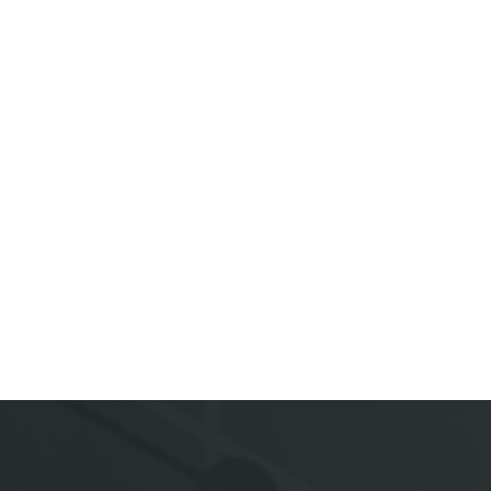
 in Oebisfelde
 outdoor fabric
able to your own wishes